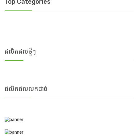
Top Categories
ផលិតផលថ្មីៗ
ផលិតផលលក់ដាច់