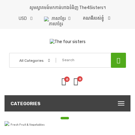
សូមស្វាគមន៍មកកាន់ហាងទំនិញ The4Sisters។
គណនីរបស់ខ្ញុំ
USD
ភាសាខ្មែរ
All Categories
0
0
CATEGORIES
GROCERY SHOPPING
GET UP TO
30% Off
Fresh Fruit & Vegetables
SHOP NOW!