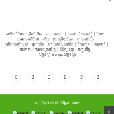
ការទិញទំនិញតាមអ៊ីនធឺណិត
ការផ្សព្វផ្សាយ
ការបញ្ជាទិញរបស់ខ្ញុំ
ជំនួយ
សេវាកម្មអតិថិជន
គាំទ្រ
ប្រជាប្រិយបំផុត
ការមកដល់ថ្មី
ផលិតផលពិសេស
អ្នកផលិត
ហាងលក់របស់យើង
ដឹកជញ្ជូន
ការទូទាត់
ការធានា
ការសងប្រាក់វិញ
ពិនិត្យចេញ
បញ្ចុះតម្លៃ
លក្ខខណ្ឌ & amp; លក្ខខណ្ឌ
រក្សាសិទ្ធ ©2018. សិទ្ធិគ្រប់យ៉ាង។